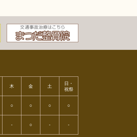
日・
木
金
土
祝祭
○
○
○
○
-
○
-
-